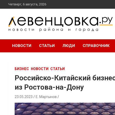
перейти
Четверг, 6 августа, 2026
к
содержанию
новости района и города
Левенцовка Ру
НОВОСТИ
СТАТЬИ
ЛЮДИ
СПРАВОЧНИК
БИЗНЕС
НОВОСТИ
СТАТЬИ
Российско-Китайский бизне
из Ростова-на-Дону
23.05.2023
Е. Мартынов