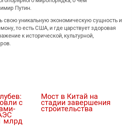
ногопорярного миропорядка, о чём
имир Путин.
ть свою уникальную экономическую сущность и
мону, то есть США, и где царствует здоровая
ажение к исторической, культурной,
ров.
лубев:
Мост в Китай на
овли с
стадии завершения
ами-
строительства
АЭС
27.04.2022
1 млрд
В "Новости"