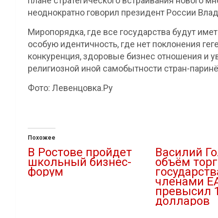
плане стратегического встраивания нового м
неоднократно говорил президент России Влад
Миропорядка, где все государства будут име
особую идентичность, где нет поклонения геге
конкуренция, здоровые бизнес отношения и ув
религиозной иной самобытности стран-паринё
Фото: Левенцовка.Ру
Похожее
В Ростове пройдет
Василий Го
школьный бизнес-
объём торг
форум
государств
членами Е
18.11.2020
превысил 
В "Новости"
долларов
24.05.2023