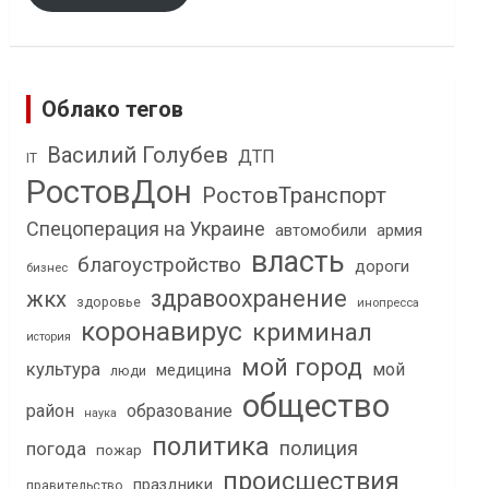
Облако тегов
Василий Голубев
ДТП
IT
РостовДон
РостовТранспорт
Спецоперация на Украине
автомобили
армия
власть
благоустройство
дороги
бизнес
здравоохранение
жкх
здоровье
инопресса
коронавирус
криминал
история
мой город
культура
мой
медицина
люди
общество
район
образование
наука
политика
полиция
погода
пожар
происшествия
праздники
правительство