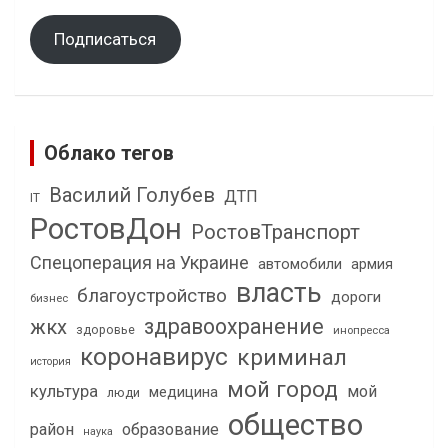
Подписаться
Облако тегов
Василий Голубев
ДТП
IT
РостовДон
РостовТранспорт
Спецоперация на Украине
автомобили
армия
власть
благоустройство
дороги
бизнес
здравоохранение
жкх
здоровье
инопресса
коронавирус
криминал
история
мой город
культура
мой
медицина
люди
общество
район
образование
наука