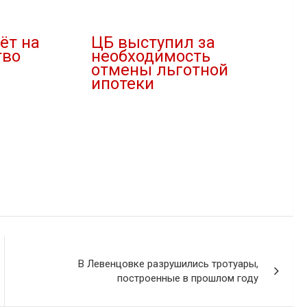
ёт на
ЦБ выступил за
тво
необходимость
отмены льготной
ипотеки
03.02.2021
В "Новости"
В Левенцовке разрушились тротуары,
построенные в прошлом году