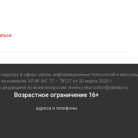
аться
.
надзору в сфере связи, информационных технологий и массов
за номером ЭЛ № ФС 77 – 78127 от 20 марта 2020 г.
с редакцией по всем вопросам: levencovka.rostov@yandex.ru
Возрастное ограничение 16+
адреса и телефоны