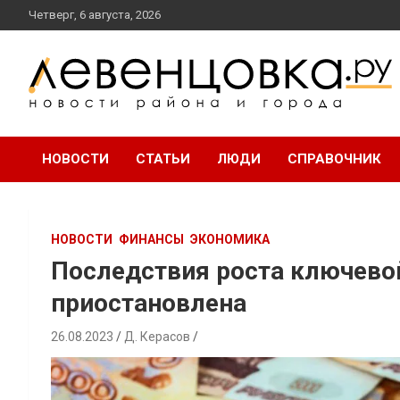
перейти
Четверг, 6 августа, 2026
к
содержанию
новости района и города
Левенцовка Ру
НОВОСТИ
СТАТЬИ
ЛЮДИ
СПРАВОЧНИК
НОВОСТИ
ФИНАНСЫ
ЭКОНОМИКА
Последствия роста ключевой
приостановлена
26.08.2023
Д. Керасов