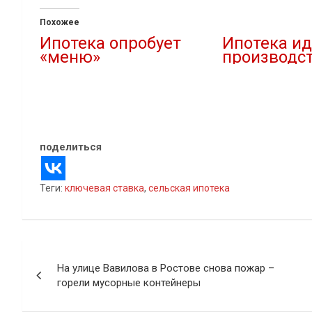
Похожее
Ипотека опробует
Ипотека ид
«меню»
производс
07.03.2022
05.09.2022
В "Новости"
В "Новости"
поделиться
Теги:
ключевая ставка
,
сельская ипотека
Навигация
На улице Вавилова в Ростове снова пожар –
по
горели мусорные контейнеры
записям