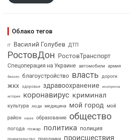
Облако тегов
Василий Голубев
ДТП
IT
РостовДон
РостовТранспорт
Спецоперация на Украине
автомобили
армия
власть
благоустройство
дороги
бизнес
здравоохранение
жкх
здоровье
инопресса
коронавирус
криминал
история
мой город
культура
мой
медицина
люди
общество
район
образование
наука
политика
полиция
погода
пожар
происшествия
праздники
правительство