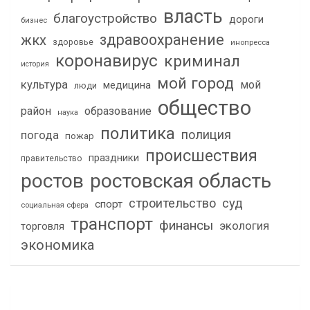
власть
благоустройство
дороги
бизнес
здравоохранение
жкх
здоровье
инопресса
коронавирус
криминал
история
мой город
культура
мой
медицина
люди
общество
район
образование
наука
политика
полиция
погода
пожар
происшествия
праздники
правительство
ростов
ростовская область
строительство
суд
спорт
социальная сфера
транспорт
финансы
экология
торговля
экономика