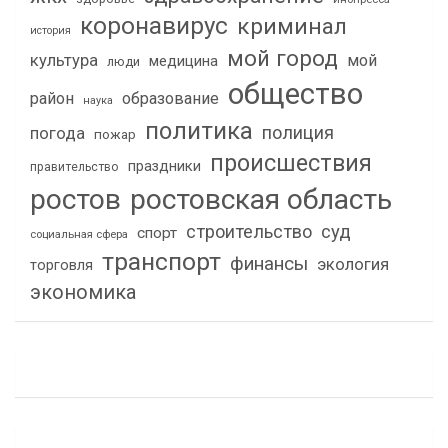
коронавирус
криминал
история
мой город
культура
мой
медицина
люди
общество
район
образование
наука
политика
полиция
погода
пожар
происшествия
праздники
правительство
ростов
ростовская область
строительство
суд
спорт
социальная сфера
транспорт
финансы
экология
торговля
экономика