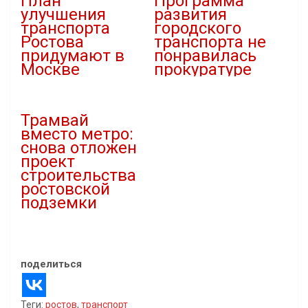
План
Программа
улучшения
развития
транспорта
городского
Ростова
транспорта не
придумают в
понравилась
Москве
прокуратуре
03.11.2023
20.10.2021
В "Новости"
В "Власть"
Трамвай
вместо метро:
снова отложен
проект
строительства
ростовской
подземки
25.07.2020
В "Статьи"
поделиться
Теги:
ростов
,
транспорт