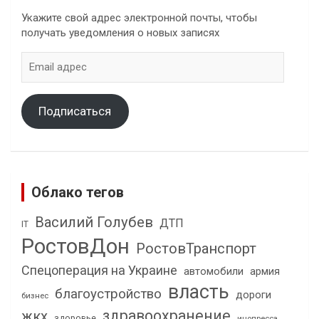
Укажите свой адрес электронной почты, чтобы
получать уведомления о новых записях
Email
адрес
Подписаться
Облако тегов
Василий Голубев
ДТП
IT
РостовДон
РостовТранспорт
Спецоперация на Украине
автомобили
армия
власть
благоустройство
дороги
бизнес
здравоохранение
жкх
здоровье
инопресса