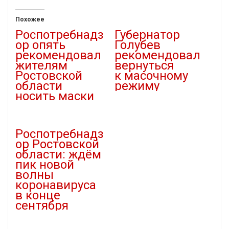
Похожее
Роспотребнадз
Губернатор
ор опять
Голубев
рекомендовал
рекомендовал
жителям
вернуться
Ростовской
к масочному
области
режиму
носить маски
23.08.2022
14.12.2022
В "covid-19"
В "Здравоохранение"
Роспотребнадз
ор Ростовской
области: ждём
пик новой
волны
коронавируса
в конце
сентября
24.08.2022
В "covid-19"