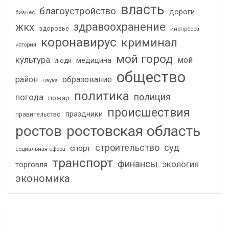
власть
благоустройство
дороги
бизнес
здравоохранение
жкх
здоровье
инопресса
коронавирус
криминал
история
мой город
культура
мой
медицина
люди
общество
район
образование
наука
политика
полиция
погода
пожар
происшествия
праздники
правительство
ростов
ростовская область
строительство
суд
спорт
социальная сфера
транспорт
финансы
экология
торговля
экономика