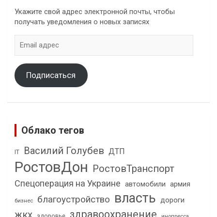
Укажите свой адрес электронной почты, чтобы
получать уведомления о новых записях
Email
адрес
Подписаться
Облако тегов
Василий Голубев
ДТП
IT
РостовДон
РостовТранспорт
Спецоперация на Украине
автомобили
армия
власть
благоустройство
дороги
бизнес
здравоохранение
жкх
здоровье
инопресса