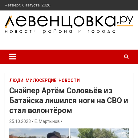
перейти
Четверг, 6 августа, 2026
к
содержанию
новости района и города
Левенцовка Ру
ЛЮДИ
МИЛОСЕРДИЕ
НОВОСТИ
Снайпер Артём Соловьёв из
Батайска лишился ноги на СВО и
стал волонтёром
25.10.2023
Е. Мартынов