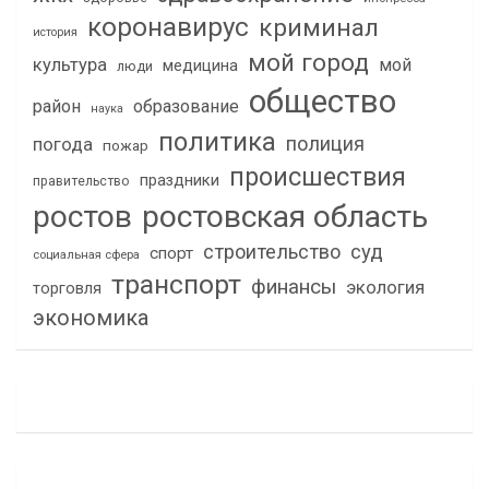
коронавирус
криминал
история
мой город
культура
мой
медицина
люди
общество
район
образование
наука
политика
полиция
погода
пожар
происшествия
праздники
правительство
ростов
ростовская область
строительство
суд
спорт
социальная сфера
транспорт
финансы
экология
торговля
экономика