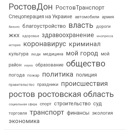
РостовДон
РостовТранспорт
Спецоперация на Украине
автомобили
армия
власть
благоустройство
дороги
бизнес
здравоохранение
жкх
здоровье
инопресса
коронавирус
криминал
история
мой город
культура
мой
медицина
люди
общество
район
образование
наука
политика
полиция
погода
пожар
происшествия
праздники
правительство
ростов
ростовская область
строительство
суд
спорт
социальная сфера
транспорт
финансы
экология
торговля
экономика