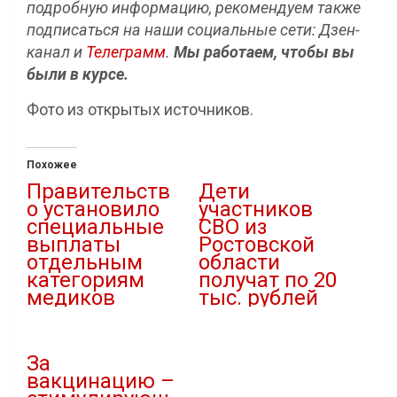
подробную информацию, рекомендуем также
подписаться на наши социальные сети: Дзен-
канал и
Телеграмм
.
Мы работаем, чтобы вы
были в курсе.
Фото из открытых источников.
Похожее
Правительств
Дети
о установило
участников
специальные
СВО из
выплаты
Ростовской
отдельным
области
категориям
получат по 20
медиков
тыс. рублей
10.01.2023
26.12.2022
В "Здравоохранение"
В "Новости"
За
вакцинацию –