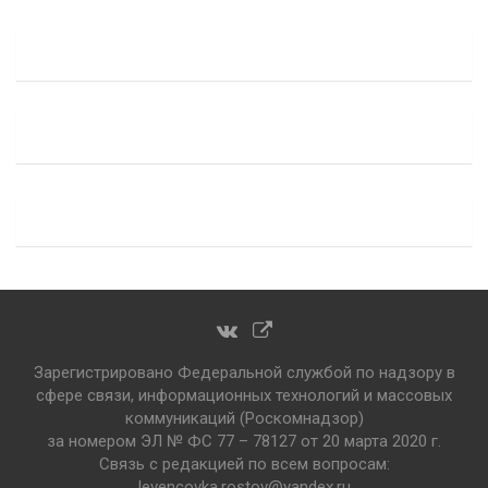
Зарегистрировано Федеральной службой по надзору в
сфере связи, информационных технологий и массовых
коммуникаций (Роскомнадзор)
за номером ЭЛ № ФС 77 – 78127 от 20 марта 2020 г.
Связь с редакцией по всем вопросам:
levencovka.rostov@yandex.ru