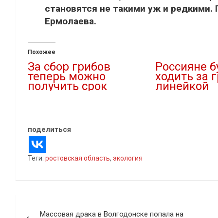
становятся не такими уж и редкими.
Ермолаева.
Похожее
За сбор грибов
Россияне б
теперь можно
ходить за 
получить срок
линейкой
13.10.2023
06.05.2021
В "Новости"
В "Новости"
поделиться
Теги:
ростовская область
,
экология
Навигация
Массовая драка в Волгодонске попала на