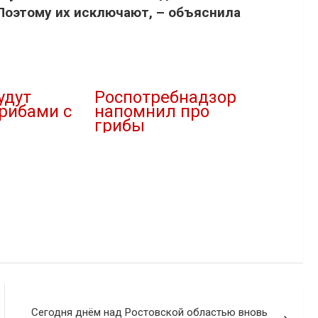
 Поэтому их исключают, – объяснила
удут
Роспотребнадзор
грибами с
напомнил про
грибы
23.04.2022
В "Здравоохранение"
Сегодня днём над Ростовской областью вновь