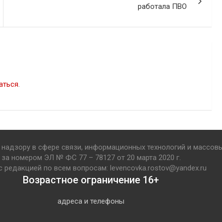
работала ПВО
аться
.
надзору в сфере связи, информационных технологий и массов
за номером ЭЛ № ФС 77 – 78127 от 20 марта 2020 г.
с редакцией по всем вопросам: levencovka.rostov@yandex.ru
Возрастное ограничение 16+
адреса и телефоны