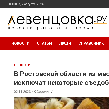
перейти
Пятница, 7 августа, 2026
к
содержанию
новости района и города
Левенцовка Ру
НОВОСТИ
СТАТЬИ
ЛЮДИ
СПРАВОЧНИК
НОВОСТИ
В Ростовской области из ме
исключат некоторые съедо
02.11.2023
К.Сорокин