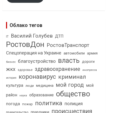
Облако тегов
Василий Голубев
ДТП
IT
РостовДон
РостовТранспорт
Спецоперация на Украине
автомобили
армия
власть
благоустройство
дороги
бизнес
здравоохранение
жкх
здоровье
инопресса
коронавирус
криминал
история
мой город
культура
мой
медицина
люди
общество
район
образование
наука
политика
полиция
погода
пожар
происшествия
праздники
правительство