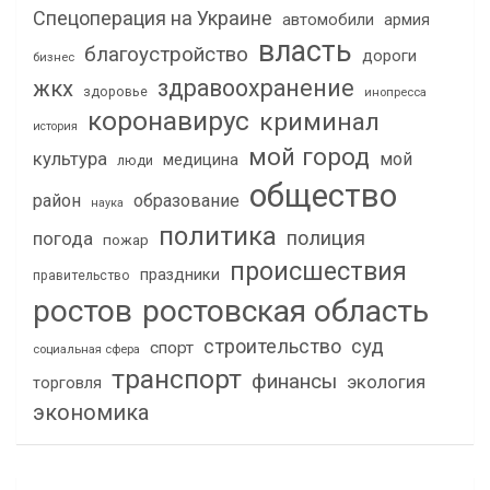
Спецоперация на Украине
автомобили
армия
власть
благоустройство
дороги
бизнес
здравоохранение
жкх
здоровье
инопресса
коронавирус
криминал
история
мой город
культура
мой
медицина
люди
общество
район
образование
наука
политика
полиция
погода
пожар
происшествия
праздники
правительство
ростов
ростовская область
строительство
суд
спорт
социальная сфера
транспорт
финансы
экология
торговля
экономика