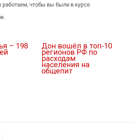
 работаем, чтобы вы были в курсе.
в.
ья – 198
Дон вошёл в топ-10
ей
регионов РФ по
расходам
населения на
общепит
24.11.2022
В "Новости"