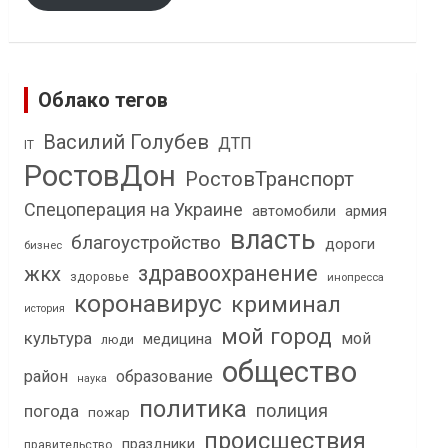
Облако тегов
Василий Голубев
ДТП
IT
РостовДон
РостовТранспорт
Спецоперация на Украине
автомобили
армия
власть
благоустройство
дороги
бизнес
здравоохранение
жкх
здоровье
инопресса
коронавирус
криминал
история
мой город
культура
мой
медицина
люди
общество
район
образование
наука
политика
полиция
погода
пожар
происшествия
праздники
правительство