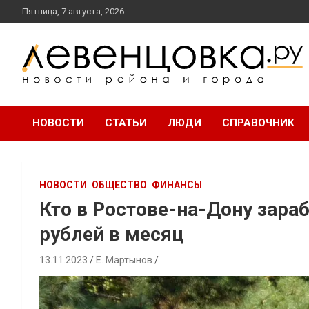
перейти
Пятница, 7 августа, 2026
к
содержанию
новости района и города
Левенцовка Ру
НОВОСТИ
СТАТЬИ
ЛЮДИ
СПРАВОЧНИК
НОВОСТИ
ОБЩЕСТВО
ФИНАНСЫ
Кто в Ростове-на-Дону зара
рублей в месяц
13.11.2023
Е. Мартынов