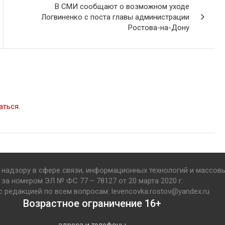
В СМИ сообщают о возможном уходе
Логвиненко с поста главы администрации
Ростова-на-Дону
аться
.
надзору в сфере связи, информационных технологий и массов
за номером ЭЛ № ФС 77 – 78127 от 20 марта 2020 г.
с редакцией по всем вопросам: levencovka.rostov@yandex.ru
Возрастное ограничение 16+
адреса и телефоны