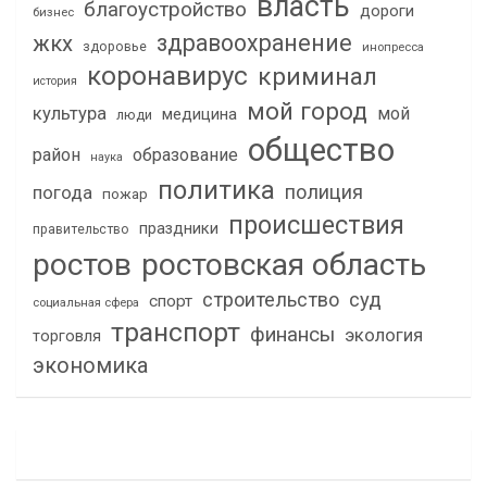
власть
благоустройство
дороги
бизнес
здравоохранение
жкх
здоровье
инопресса
коронавирус
криминал
история
мой город
культура
мой
медицина
люди
общество
район
образование
наука
политика
полиция
погода
пожар
происшествия
праздники
правительство
ростов
ростовская область
строительство
суд
спорт
социальная сфера
транспорт
финансы
экология
торговля
экономика