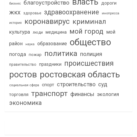
власть
благоустройство
дороги
бизнес
здравоохранение
жкх
здоровье
инопресса
коронавирус
криминал
история
мой город
культура
мой
медицина
люди
общество
район
образование
наука
политика
полиция
погода
пожар
происшествия
праздники
правительство
ростов
ростовская область
строительство
суд
спорт
социальная сфера
транспорт
финансы
экология
торговля
экономика