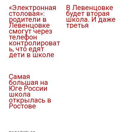
«Электронная
В Левенцовке
столовая»:
будет вторая
родители в
школа. И даже
Левенцовке
третья
смогут через
10.03.2022
телефон
В "Новости"
контролироват
ь, что едят
дети в школе
01.11.2024
В "Новости"
Самая
большая на
Юге России
школа
открылась в
Ростове
01.09.2023
В "Новости"