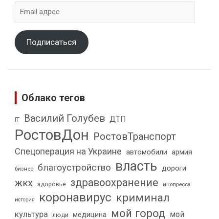
Email
адрес
Подписаться
Облако тегов
Василий Голубев
ДТП
IT
РостовДон
РостовТранспорт
Спецоперация на Украине
автомобили
армия
власть
благоустройство
дороги
бизнес
здравоохранение
жкх
здоровье
инопресса
коронавирус
криминал
история
мой город
культура
мой
медицина
люди