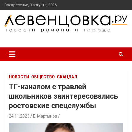
перейти
Воскресенье, 9 августа, 2026
к
содержанию
новости района и города
Левенцовка Ру
НОВОСТИ
ОБЩЕСТВО
СКАНДАЛ
ТГ-каналом с травлей
школьников заинтересовались
ростовские спецслужбы
24.11.2023
Е. Мартынов