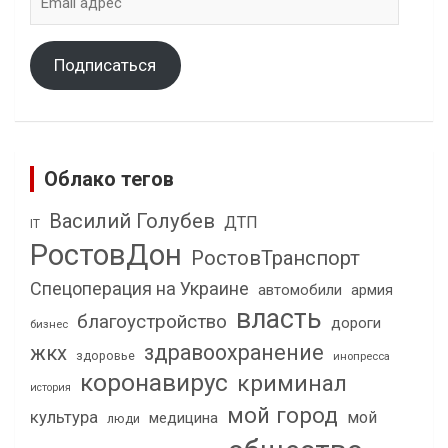
адрес
Подписаться
Облако тегов
Василий Голубев
ДТП
IT
РостовДон
РостовТранспорт
Спецоперация на Украине
автомобили
армия
власть
благоустройство
дороги
бизнес
здравоохранение
жкх
здоровье
инопресса
коронавирус
криминал
история
мой город
культура
мой
медицина
люди