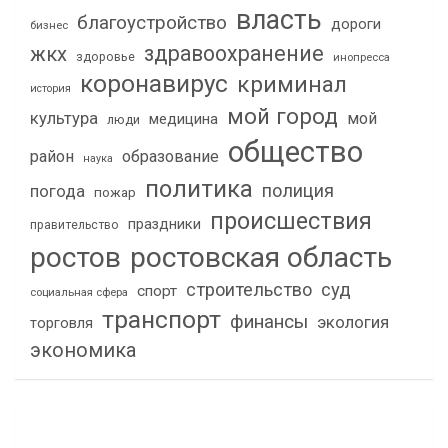
власть
благоустройство
дороги
бизнес
здравоохранение
жкх
здоровье
инопресса
коронавирус
криминал
история
мой город
культура
мой
медицина
люди
общество
район
образование
наука
политика
полиция
погода
пожар
происшествия
праздники
правительство
ростов
ростовская область
строительство
суд
спорт
социальная сфера
транспорт
финансы
экология
торговля
экономика