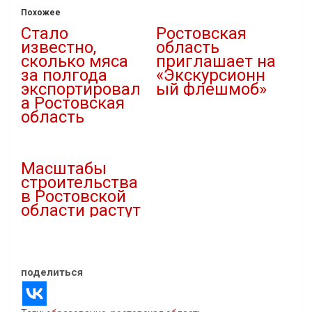
Похожее
Стало
Ростовская
известно,
область
сколько мяса
приглашает на
за полгода
«Экскурсионн
экспортировал
ый флешмоб»
а Ростовская
10.08.2021
область
В "Новости"
17.07.2022
В "Новости"
Масштабы
строительства
в Ростовской
области растут
06.03.2021
В "Новости"
поделиться