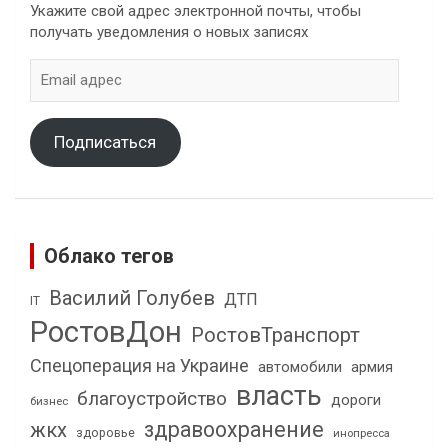
Укажите свой адрес электронной почты, чтобы
получать уведомления о новых записях
Email
адрес
Подписаться
Облако тегов
Василий Голубев
ДТП
IT
РостовДон
РостовТранспорт
Спецоперация на Украине
автомобили
армия
власть
благоустройство
дороги
бизнес
здравоохранение
жкх
здоровье
инопресса