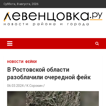
перейти
Суббота, 8 августа, 2026
к
содержанию
новости района и города
Левенцовка Ру
НОВОСТИ
ФЕЙКИ
В Ростовской области
разоблачили очередной фейк
06.03.2024
К.Сорокин