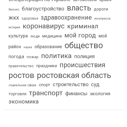
власть
благоустройство
дороги
бизнес
здравоохранение
жкх
здоровье
инопресса
коронавирус
криминал
история
мой город
культура
мой
медицина
люди
общество
район
образование
наука
политика
полиция
погода
пожар
происшествия
праздники
правительство
ростов
ростовская область
строительство
суд
спорт
социальная сфера
транспорт
финансы
экология
торговля
экономика