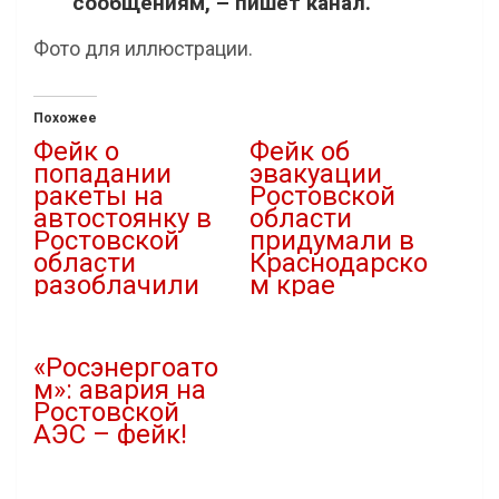
сообщениям, – пишет канал.
Фото для иллюстрации.
Похожее
Фейк о
Фейк об
попадании
эвакуации
ракеты на
Ростовской
автостоянку в
области
Ростовской
придумали в
области
Краснодарско
разоблачили
м крае
24.10.2023
26.09.2023
В "Новости"
В "Новости"
«Росэнергоато
м»: авария на
Ростовской
АЭС – фейк!
19.07.2024
В "Новости"