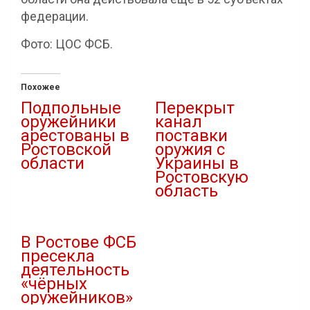
федерации.
Фото: ЦОС ФСБ.
Похожее
Подпольные
Перекрыт
оружейники
канал
арестованы в
поставки
Ростовской
оружия с
области
Украины в
Ростовскую
08.09.2023
область
В "Криминал"
19.10.2022
В "Криминал"
В Ростове ФСБ
пресекла
деятельность
«чёрных
оружейников»