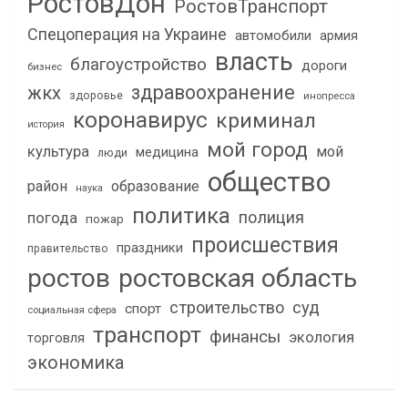
РостовДон
РостовТранспорт
Спецоперация на Украине
автомобили
армия
власть
благоустройство
дороги
бизнес
здравоохранение
жкх
здоровье
инопресса
коронавирус
криминал
история
мой город
культура
мой
медицина
люди
общество
район
образование
наука
политика
полиция
погода
пожар
происшествия
праздники
правительство
ростов
ростовская область
строительство
суд
спорт
социальная сфера
транспорт
финансы
экология
торговля
экономика