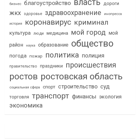
власть
благоустройство
дороги
бизнес
здравоохранение
жкх
здоровье
инопресса
коронавирус
криминал
история
мой город
культура
мой
медицина
люди
общество
район
образование
наука
политика
полиция
погода
пожар
происшествия
праздники
правительство
ростов
ростовская область
строительство
суд
спорт
социальная сфера
транспорт
финансы
экология
торговля
экономика