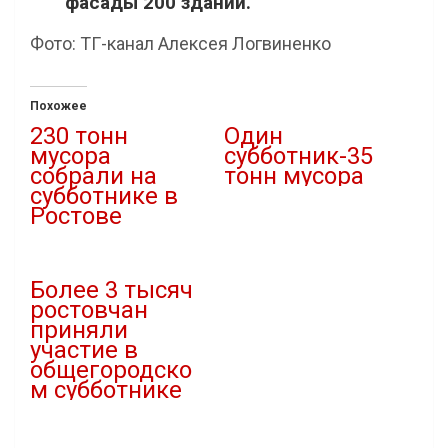
фасады 200 зданий.
Фото: ТГ-канал Алексея Логвиненко
Похожее
230 тонн
Один
мусора
субботник-35
собрали на
тонн мусора
субботнике в
03.10.2021
Ростове
В "Новости"
01.04.2024
В "Городская среда"
Более 3 тысяч
ростовчан
приняли
участие в
общегородско
м субботнике
07.04.2024
В "Благоустройство"