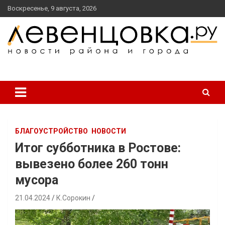
перейти
Воскресенье, 9 августа, 2026
к
содержанию
новости района и города
Левенцовка Ру
БЛАГОУСТРОЙСТВО
НОВОСТИ
Итог субботника в Ростове:
вывезено более 260 тонн
мусора⠀
21.04.2024
К.Сорокин