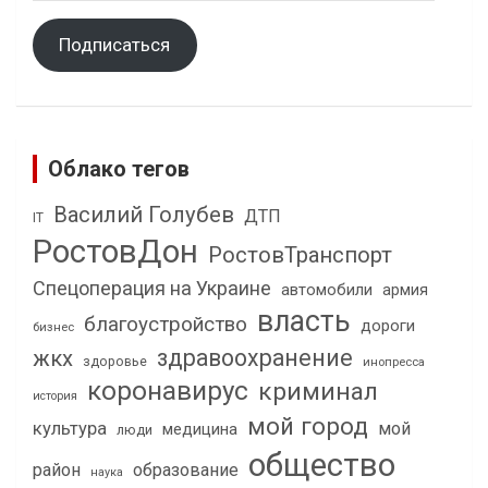
Подписаться
Облако тегов
Василий Голубев
ДТП
IT
РостовДон
РостовТранспорт
Спецоперация на Украине
автомобили
армия
власть
благоустройство
дороги
бизнес
здравоохранение
жкх
здоровье
инопресса
коронавирус
криминал
история
мой город
культура
мой
медицина
люди
общество
район
образование
наука