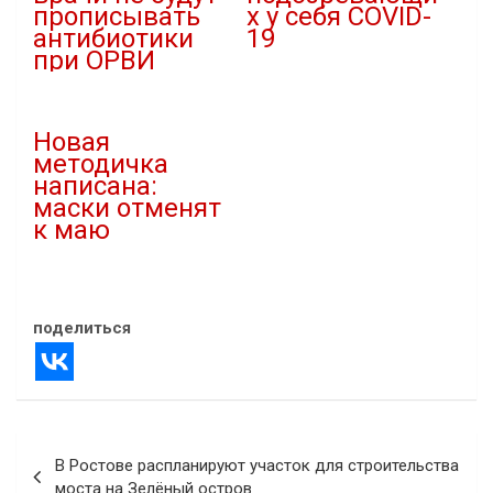
прописывать
х у себя COVID-
антибиотики
19
при ОРВИ
08.10.2020
14.10.2023
В "covid-19"
В "Здравоохранение"
Новая
методичка
написана:
маски отменят
к маю
11.03.2022
В "covid-19"
поделиться
Навигация
В Ростове распланируют участок для строительства
по
моста на Зелёный остров