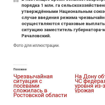
порядка 1 млн. га сельскохозяйствен
утверждёнными Национальным союзом
случае введения режима чрезвычайно
осуществляются страховые выплаты 
ситуацию заместитель губернатора-м
Рачаловский.
Фото для иллюстрации.
Похожее
Чрезвычайная
На Дону о
ситуация с
ЧС федера
посевами
уровня из-
сложилась в
урожая
Ростовской области
27.09.2025
20.05.2025
В "Новости"
В "Новости"