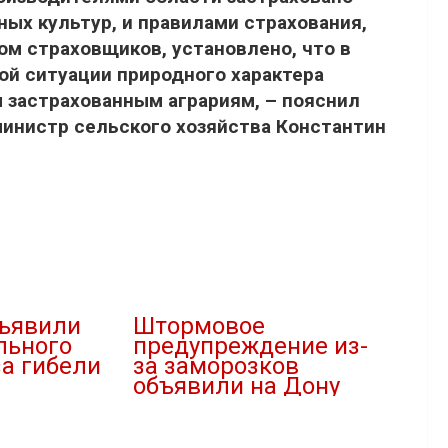
ных культур, и правилами страхования,
 страховщиков, установлено, что в
й ситуации природного характера
застрахованным аграриям, – пояснил
инистр сельского хозяйства Константин
бъявили
Штормовое
льного
предупреждение из-
за гибели
за заморозков
объявили на Дону
20.04.2026
В "Агропромышленный сектор"