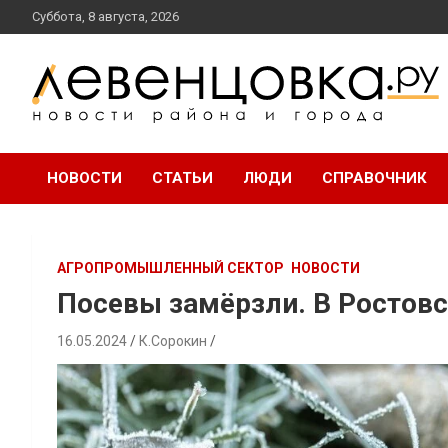
перейти
Суббота, 8 августа, 2026
к
содержанию
новости района и города
Левенцовка Ру
НОВОСТИ
СТАТЬИ
ЛЮДИ
СПРАВОЧНИК
АГРОПРОМЫШЛЕННЫЙ СЕКТОР
НОВОСТИ
Посевы замёрзли. В Ростов
16.05.2024
К.Сорокин