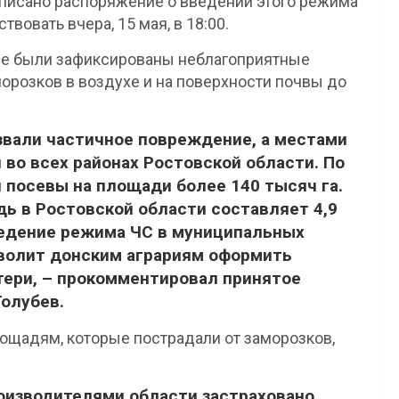
писано распоряжение о введении этого режима
вовать вчера, 15 мая, в 18:00.
ионе были зафиксированы неблагоприятные
орозков в воздухе и на поверхности почвы до
звали частичное повреждение, а местами
 во всех районах Ростовской области. По
 посевы на площади более 140 тысяч га.
ь в Ростовской области составляет 4,9
ведение режима ЧС в муниципальных
зволит донским аграриям оформить
тери, – прокомментировал принятое
Голубев.
лощадям, которые пострадали от заморозков,
оизводителями области застраховано