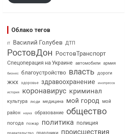
Облако тегов
Василий Голубев
ДТП
IT
РостовДон
РостовТранспорт
Спецоперация на Украине
автомобили
армия
власть
благоустройство
дороги
бизнес
здравоохранение
жкх
здоровье
инопресса
коронавирус
криминал
история
мой город
культура
мой
медицина
люди
общество
район
образование
наука
политика
полиция
погода
пожар
происшествия
праздники
правительство