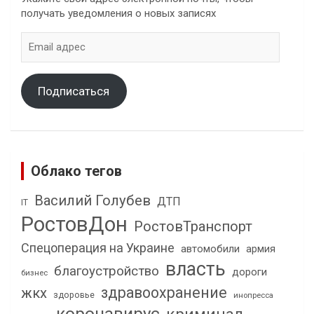
получать уведомления о новых записях
Email
адрес
Подписаться
Облако тегов
Василий Голубев
ДТП
IT
РостовДон
РостовТранспорт
Спецоперация на Украине
автомобили
армия
власть
благоустройство
дороги
бизнес
здравоохранение
жкх
здоровье
инопресса
коронавирус