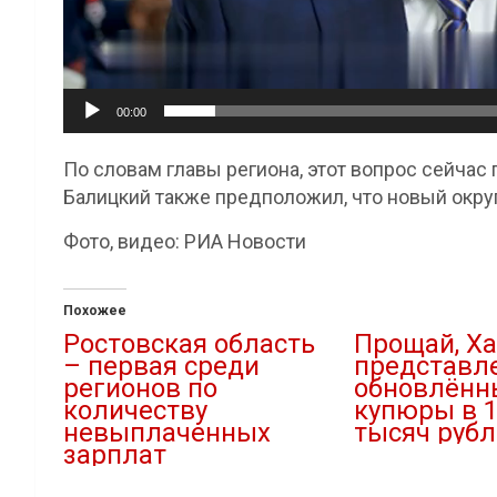
00:00
По словам главы региона, этот вопрос сейчас
Балицкий также предположил, что новый окру
Фото, видео: РИА Новости
Похожее
Ростовская область
Прощай, Ха
– первая среди
представл
регионов по
обновлённ
количеству
купюры в 1
невыплаченных
тысяч рубл
зарплат
16.10.2023
25.05.2021
В "Новости"