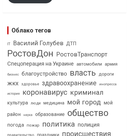
Облако тегов
Василий Голубев
ДТП
IT
РостовДон
РостовТранспорт
Спецоперация на Украине
автомобили
армия
власть
благоустройство
дороги
бизнес
здравоохранение
жкх
здоровье
инопресса
коронавирус
криминал
история
мой город
культура
мой
медицина
люди
общество
район
образование
наука
политика
полиция
погода
пожар
происшествия
праздники
правительство