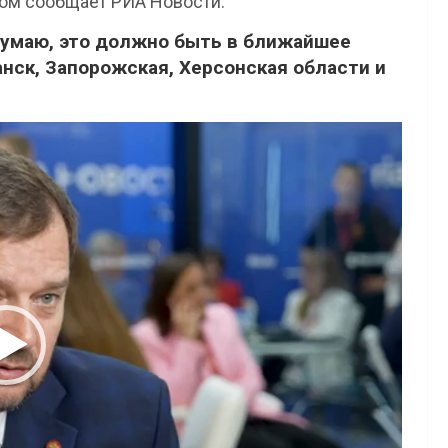
том сообщает РИА Новости.
думаю, это должно быть в ближайшее
анск, Запорожская, Херсонская области и