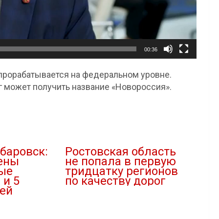
00:36
 прорабатывается на федеральном уровне.
г может получить название «Новороссия».
баровск:
Ростовская область
ены
не попала в первую
ые
тридцатку регионов
 и 5
по качеству дорог
ей
04.07.2023
В "Дороги"