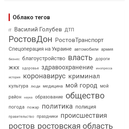
Облако тегов
Василий Голубев
ДТП
IT
РостовДон
РостовТранспорт
Спецоперация на Украине
автомобили
армия
власть
благоустройство
дороги
бизнес
здравоохранение
жкх
здоровье
инопресса
коронавирус
криминал
история
мой город
культура
мой
медицина
люди
общество
район
образование
наука
политика
полиция
погода
пожар
происшествия
праздники
правительство
ростов
ростовская область