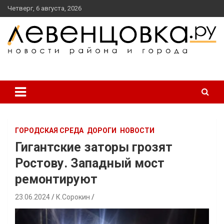
перейти
Четверг, 6 августа, 2026
к
содержанию
новости района и города
Левенцовка Ру
ГОРОДСКАЯ СРЕДА
ДОРОГИ
НОВОСТИ
Гигантские заторы грозят
Ростову. Западный мост
ремонтируют
23.06.2024
К.Сорокин