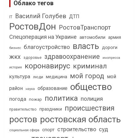
Облако тегов
Василий Голубев
ДТП
IT
РостовДон
РостовТранспорт
Спецоперация на Украине
автомобили
армия
власть
благоустройство
дороги
бизнес
здравоохранение
жкх
здоровье
инопресса
коронавирус
криминал
история
мой город
культура
мой
медицина
люди
общество
район
образование
наука
политика
полиция
погода
пожар
происшествия
праздники
правительство
ростов
ростовская область
строительство
суд
спорт
социальная сфера