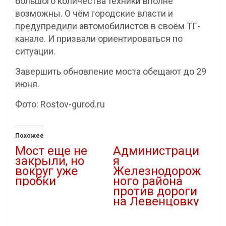
большого количества техники вполне
возможны. О чём городские власти и
предупредили автомобилистов в своём ТГ-
канале. И призвали ориентироваться по
ситуации.
Завершить обновление моста обещают до 29
июня.
Фото: Rostov-gurod.ru
Похожее
Мост еще не
Администраци
закрыли, но
я
вокруг уже
Железнодорож
пробки
ного района
против дороги
19.12.2020
на Левенцовку
В "Новости"
19.11.2021
В "Власть"