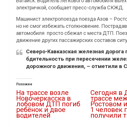
Батайск. Водитель легкового автомобиля вые
электричкой, сообщает пресс-служба СКЖД.
Машинист электропоезда поезда Азов – Рост
но не смог избежать столкновение. Пострадав
автомобиля просто сбежал с места ДТП. Поез
движение других пассажирских составов ситу
Северо-Кавказская железная дорога
бдительность при пересечении желез
дорожного движения, – отметили в 
Похожее
На трассе возле
Сегодня в 
Новочеркасска в
трассе ме
лобовом ДТП погиб
Ростовом 
ребёнок и двое
1 человек п
водителей
получили 
11.12.2022
23.01.2023
В "ДТП"
В "ДТП"