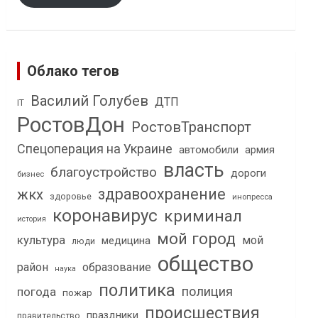
Облако тегов
Василий Голубев
ДТП
IT
РостовДон
РостовТранспорт
Спецоперация на Украине
автомобили
армия
власть
благоустройство
дороги
бизнес
здравоохранение
жкх
здоровье
инопресса
коронавирус
криминал
история
мой город
культура
мой
медицина
люди
общество
район
образование
наука
политика
полиция
погода
пожар
происшествия
праздники
правительство