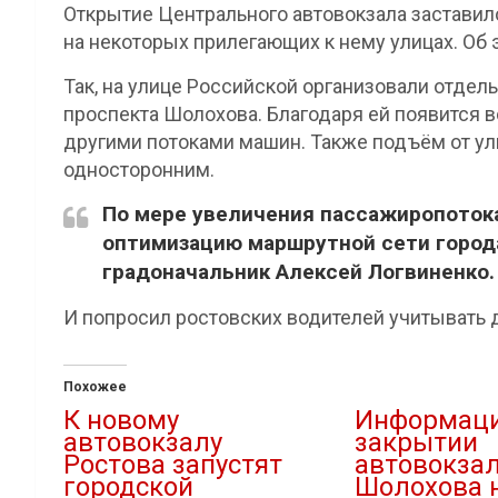
Открытие Центрального автовокзала заставил
на некоторых прилегающих к нему улицах. Об
Так, на улице Российской организовали отдел
проспекта Шолохова. Благодаря ей появится в
другими потоками машин. Также подъём от у
односторонним.
По мере увеличения пассажиропоток
оптимизацию маршрутной сети города
градоначальник Алексей Логвиненко.
И попросил ростовских водителей учитывать
Похожее
К новому
Информаци
автовокзалу
закрытии
Ростова запустят
автовокзал
городской
Шолохова 