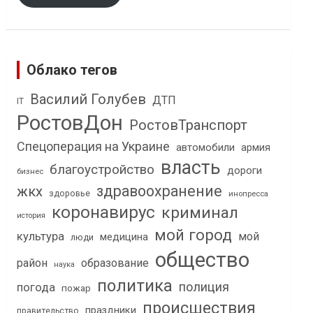
Облако тегов
Василий Голубев
ДТП
IT
РостовДон
РостовТранспорт
Спецоперация на Украине
автомобили
армия
власть
благоустройство
дороги
бизнес
здравоохранение
жкх
здоровье
инопресса
коронавирус
криминал
история
мой город
культура
мой
медицина
люди
общество
район
образование
наука
политика
полиция
погода
пожар
происшествия
праздники
правительство