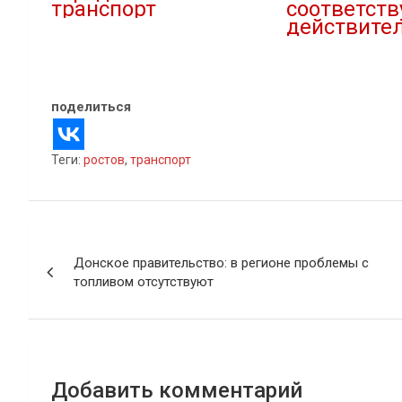
транспорт
соответств
действите
22.06.2024
В "Городская среда"
22.11.2023
В "Новости"
поделиться
Теги:
ростов
,
транспорт
Навигация
Донское правительство: в регионе проблемы с
по
топливом отсутствуют
записям
Добавить комментарий