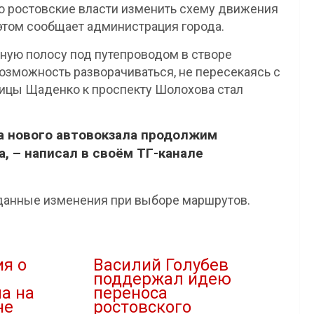
о ростовские власти изменить схему движения
 этом сообщает администрация города.
ьную полосу под путепроводом в створе
озможность разворачиваться, не пересекаясь с
лицы Щаденко к проспекту Шолохова стал
а нового автовокзала продолжим
, – написал в своём ТГ-канале
 данные изменения при выборе маршрутов.
я о
Василий Голубев
поддержал идею
а на
переноса
не
ростовского