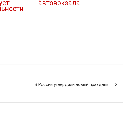
ует
автовокзала
льности
02.02.2021
В "Власть"
В России утвердили новый праздник