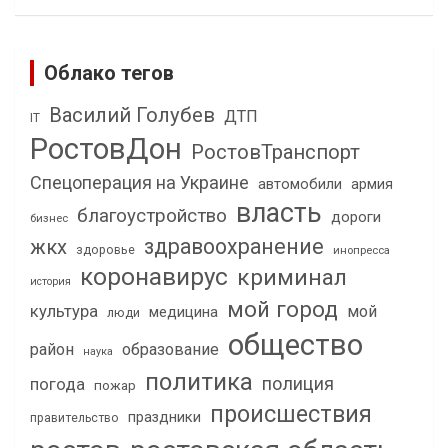
Облако тегов
Василий Голубев
ДТП
IT
РостовДон
РостовТранспорт
Спецоперация на Украине
автомобили
армия
власть
благоустройство
дороги
бизнес
здравоохранение
жкх
здоровье
инопресса
коронавирус
криминал
история
мой город
культура
мой
медицина
люди
общество
район
образование
наука
политика
полиция
погода
пожар
происшествия
праздники
правительство