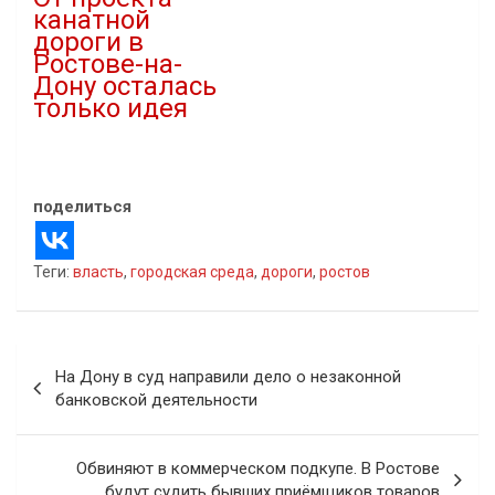
канатной
дороги в
Ростове-на-
Дону осталась
только идея
09.02.2023
В "Городская среда"
поделиться
Теги:
власть
,
городская среда
,
дороги
,
ростов
Навигация
На Дону в суд направили дело о незаконной
по
банковской деятельности
записям
Обвиняют в коммерческом подкупе. В Ростове
будут судить бывших приёмщиков товаров