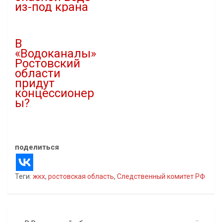
из-под крана
11.02.2023
В "ЖКХ"
В
«Водоканалы»
Ростовский
области
придут
концессионер
ы?
27.04.2021
В "Бизнес"
поделиться
Теги:
жкх
,
ростовская область
,
Следственный комитет РФ
Навигация