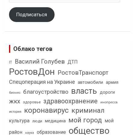
Подписаться
Облако тегов
Василий Голубев
ДТП
IT
РостовДон
РостовТранспорт
Спецоперация на Украине
автомобили
армия
власть
благоустройство
дороги
бизнес
здравоохранение
жкх
здоровье
инопресса
коронавирус
криминал
история
мой город
культура
мой
медицина
люди
общество
район
образование
наука