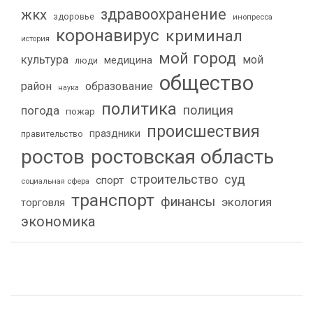
здравоохранение
жкх
здоровье
инопресса
коронавирус
криминал
история
мой город
культура
мой
медицина
люди
общество
район
образование
наука
политика
полиция
погода
пожар
происшествия
праздники
правительство
ростов
ростовская область
строительство
суд
спорт
социальная сфера
транспорт
финансы
экология
торговля
экономика