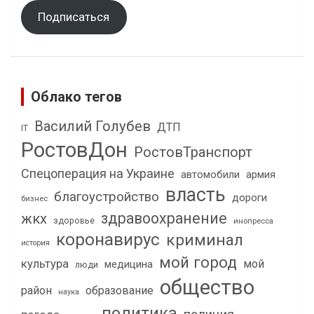
Подписаться
Облако тегов
Василий Голубев
ДТП
IT
РостовДон
РостовТранспорт
Спецоперация на Украине
автомобили
армия
власть
благоустройство
дороги
бизнес
здравоохранение
жкх
здоровье
инопресса
коронавирус
криминал
история
мой город
культура
мой
медицина
люди
общество
район
образование
наука
политика