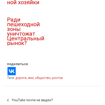
ной хозяйки
20.07.2021
10.04.2021
В "Новости"
В "Автомобили"
Ради
пешеходной
зоны
уничтожат
Центральный
рынок?
27.11.2021
В "Власть"
поделиться
Теги:
дороги
,
жкх
,
общество
,
ростов
Навигация
YouTube почти не виден?
по