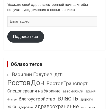
Укажите свой адрес электронной почты, чтобы
получать уведомления о новых записях
Email
адрес
Подписаться
Облако тегов
Василий Голубев
ДТП
IT
РостовДон
РостовТранспорт
Спецоперация на Украине
автомобили
армия
власть
благоустройство
дороги
бизнес
здравоохранение
жкх
здоровье
инопресса