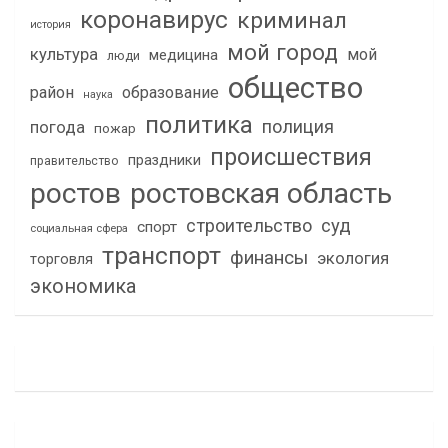
коронавирус
криминал
история
мой город
культура
мой
медицина
люди
общество
район
образование
наука
политика
полиция
погода
пожар
происшествия
праздники
правительство
ростов
ростовская область
строительство
суд
спорт
социальная сфера
транспорт
финансы
экология
торговля
экономика