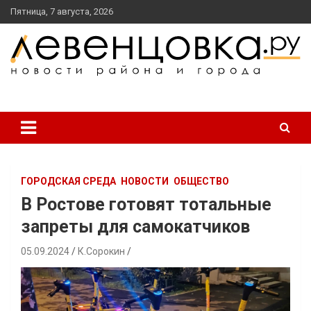
перейти
Пятница, 7 августа, 2026
к
содержанию
новости района и города
Левенцовка Ру
ГОРОДСКАЯ СРЕДА
НОВОСТИ
ОБЩЕСТВО
В Ростове готовят тотальные
запреты для самокатчиков
05.09.2024
К.Сорокин