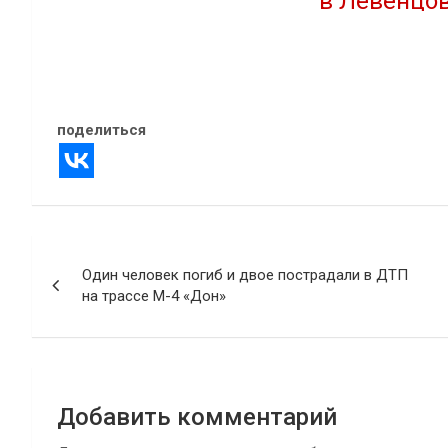
в Левенцо
04.09.2024
В "Новости"
24.01.2025
В "Городская среда
поделиться
Навигация
Один человек погиб и двое пострадали в ДТП
по
на трассе М-4 «Дон»
записям
Добавить комментарий