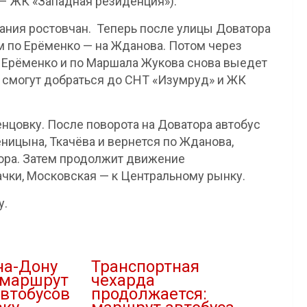
– ЖК «Западная резиденция»).
ания ростовчан. Теперь после улицы Доватора
м по Ерёменко — на Жданова. Потом через
 Ерёменко и по Маршала Жукова снова выедет
ы смогут добраться до СНТ «Изумруд» и ЖК
цовку. После поворота на Доватора автобус
ницына, Ткачёва и вернется по Жданова,
ора. Затем продолжит движение
чки, Московская — к Центральному рынку.
у.
на-Дону
Транспортная
 маршрут
чехарда
автобусов
продолжается: