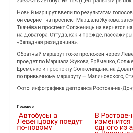
заезжать автобус № 16А (Центральный рынок 
Новый маршрут ввели по результатам голосов
он свернёт на проспект Маршала Жукова, зате
Ткачёва и проспект Солженицына вернется на
на Доватора. Оттуда, как и прежде, пассажир
«Западная резиденция».
Обратный маршрут тоже проложен через Левен
проедет по Маршала Жукова, Ерёменко, Солже
Ерёменко и проспекту Солженицына на Доват
по привычному маршруту — Малиновского, Ста
Фото: инфографика дептранса Ростова-на-Дон
Похожее
Автобусы в
В Ростове-
Левенцовку поедут
изменится
по-новому
одного из 