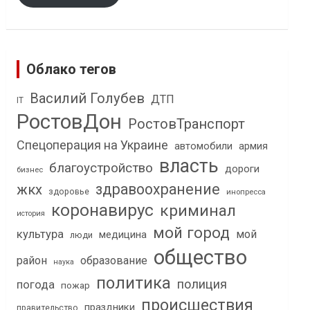
Облако тегов
Василий Голубев
ДТП
IT
РостовДон
РостовТранспорт
Спецоперация на Украине
автомобили
армия
власть
благоустройство
дороги
бизнес
здравоохранение
жкх
здоровье
инопресса
коронавирус
криминал
история
мой город
культура
мой
медицина
люди
общество
район
образование
наука
политика
полиция
погода
пожар
происшествия
праздники
правительство