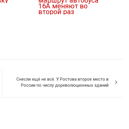
вку
маршрут автобуса
16А меняют во
второй раз
"
17.12.2024
В "Новости"
Снесли ещё не всё. У Ростова второе место в
России по числу дореволюционных зданий