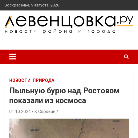
перейти
Воскресенье, 9 августа, 2026
к
содержанию
новости района и города
Левенцовка Ру
НОВОСТИ
ПРИРОДА
Пыльную бурю над Ростовом
показали из космоса
01.10.2024
К.Сорокин