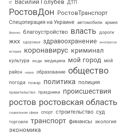
Василий Голубев
ДТП
IT
РостовДон
РостовТранспорт
Спецоперация на Украине
автомобили
армия
власть
благоустройство
дороги
бизнес
здравоохранение
жкх
здоровье
инопресса
коронавирус
криминал
история
мой город
культура
мой
медицина
люди
общество
район
образование
наука
политика
полиция
погода
пожар
происшествия
праздники
правительство
ростов
ростовская область
строительство
суд
спорт
социальная сфера
транспорт
финансы
экология
торговля
экономика