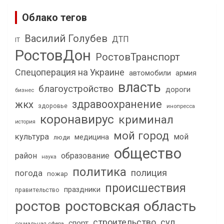
Облако тегов
Василий Голубев
ДТП
IT
РостовДон
РостовТранспорт
Спецоперация на Украине
автомобили
армия
власть
благоустройство
дороги
бизнес
здравоохранение
жкх
здоровье
инопресса
коронавирус
криминал
история
мой город
культура
мой
медицина
люди
общество
район
образование
наука
политика
полиция
погода
пожар
происшествия
праздники
правительство
ростов
ростовская область
строительство
суд
спорт
социальная сфера