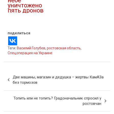
небе
уничтожено
пять дронов
16.03.2025
В "Новости"
поделиться
Теги:
Василий Голубев
,
ростовская область
,
Спецоперация на Украине
Навигация
Две машины, магазин и дедушка – жертвы КамАЗа
по
без тормозов
записям
Топить или не топить? Градоначальник спросил у
ростовчан