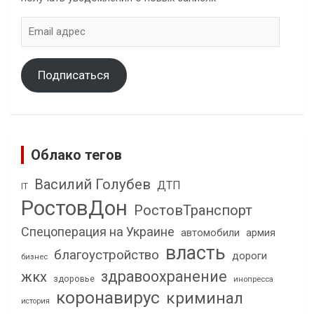
Email
адрес
Подписаться
Облако тегов
Василий Голубев
ДТП
IT
РостовДон
РостовТранспорт
Спецоперация на Украине
автомобили
армия
власть
благоустройство
дороги
бизнес
здравоохранение
жкх
здоровье
инопресса
коронавирус
криминал
история