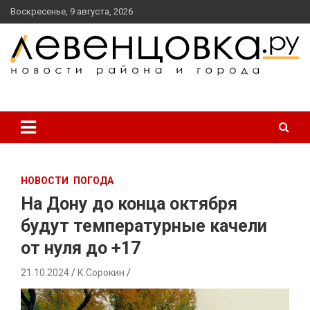
перейти
Воскресенье, 9 августа, 2026
к
содержанию
новости района и города
Левенцовка Ру
НОВОСТИ
ПОГОДА
На Дону до конца октября
будут температурные качели
от нуля до +17
21.10.2024
К.Сорокин