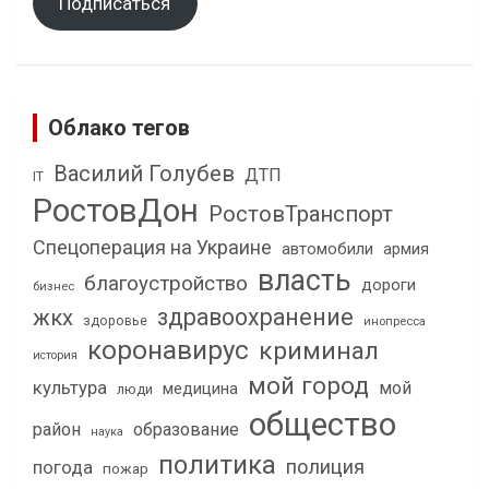
Подписаться
Облако тегов
Василий Голубев
ДТП
IT
РостовДон
РостовТранспорт
Спецоперация на Украине
автомобили
армия
власть
благоустройство
дороги
бизнес
здравоохранение
жкх
здоровье
инопресса
коронавирус
криминал
история
мой город
культура
мой
медицина
люди
общество
район
образование
наука
политика
полиция
погода
пожар