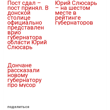
Пост сдал –
Юрий Слюсарь
пост принял. В
– на шестом
донской
месте в
столице
рейтинге
официально
губернаторов
представлен
10.12.2024
врио
В "Новости"
губернатора
области Юрий
Слюсарь
07.11.2024
В "Власть"
Дончане
рассказали
новому
губернатору
про мусор
10.11.2024
В "Новости"
поделиться