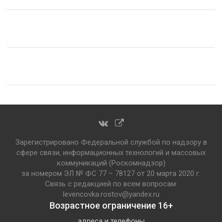
Зарегистрировано Федеральной службой по надзору в
сфере связи, информационных технологий и массовых
коммуникаций (Роскомнадзор)
за номером ЭЛ № ФС 77 – 78127 от 20 марта 2020 г.
Связь с редакцией по всем вопросам:
levencovka.rostov@yandex.ru
Возрастное ограничение 16+
адреса и телефоны