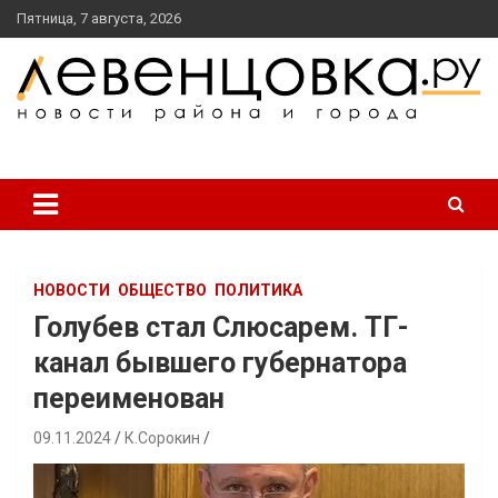
перейти
Пятница, 7 августа, 2026
к
содержанию
новости района и города
Левенцовка Ру
НОВОСТИ
ОБЩЕСТВО
ПОЛИТИКА
Голубев стал Слюсарем. ТГ-
канал бывшего губернатора
переименован
09.11.2024
К.Сорокин