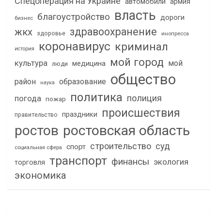
Спецоперация на Украине
автомобили
армия
власть
благоустройство
дороги
бизнес
здравоохранение
жкх
здоровье
инопресса
коронавирус
криминал
история
мой город
культура
мой
медицина
люди
общество
район
образование
наука
политика
полиция
погода
пожар
происшествия
праздники
правительство
ростов
ростовская область
строительство
суд
спорт
социальная сфера
транспорт
финансы
экология
торговля
экономика