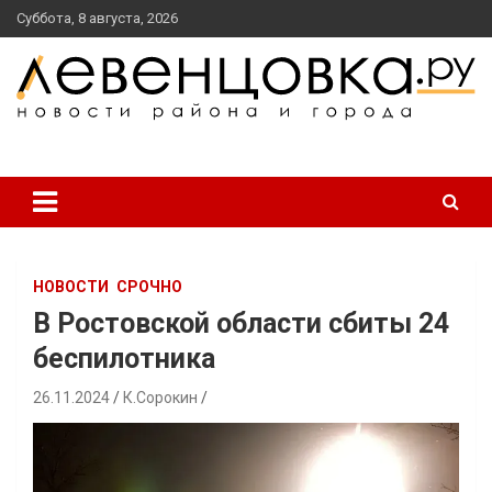
перейти
Суббота, 8 августа, 2026
к
содержанию
новости района и города
Левенцовка Ру
НОВОСТИ
СРОЧНО
В Ростовской области сбиты 24
беспилотника
26.11.2024
К.Сорокин