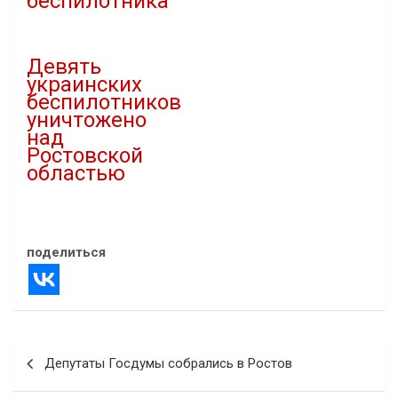
беспилотника
30.11.2025
07.08.2024
В "Атаки дронов"
В "Новости"
Девять
украинских
беспилотников
уничтожено
над
Ростовской
областью
24.12.2024
В "Новости"
поделиться
Навигация
Депутаты Госдумы собрались в Ростов
по