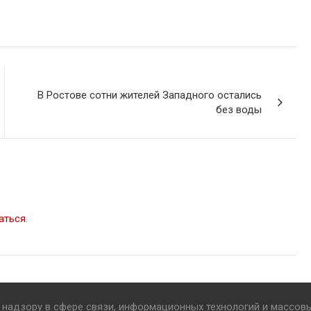
В Ростове сотни жителей Западного остались
без воды
аться
.
надзору в сфере связи, информационных технологий и массов