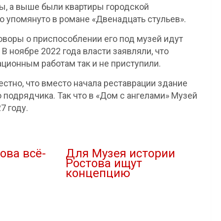
ы, а выше были квартиры городской
о упомянуто в романе «Двенадцать стульев».
оворы о приспособлении его под музей идут
В ноябре 2022 года власти заявляли, что
ационным работам так и не приступили.
стно, что вместо начала реставрации здание
о подрядчика. Так что в «Дом с ангелами» Музей
7 году.
ова всё-
Для Музея истории
Ростова ищут
концепцию
19.08.2020
В "Новости"