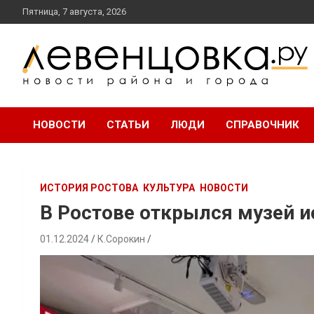
перейти
Пятница, 7 августа, 2026
к
содержанию
новости района и города
Левенцовка Ру
НОВОСТИ
СТАТЬИ
ЛЮДИ
СПРАВОЧНИК
ИСТОРИЯ РОСТОВА
КУЛЬТУРА
НОВОСТИ
В Ростове открылся музей и
01.12.2024
К.Сорокин