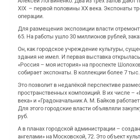
Алексей Логвиненко. Два из трёх залов дают
XIX – первой половины XX века. Экспонаты т
операции.
Для размещения экспозиции власти отремонти
65. На работы ушло 30 миллионов рублей, зак
Он, как городское учреждение культуры, суще
здания не имел. И первая выставка открылась
«Россия – моя история» на проспекте Шолохов
собирает экспонаты. В коллекции более 7 тыс
Это позволит в недалёкой перспективе разме
пространственных композиций. В их числе – «
века» и «Градоначальник А. М. Байков работае
Для этого городские власти объявляли закупк
руб.
А в планах городской администрации – создан
ангелами» на Московской, 72. Это объект куль