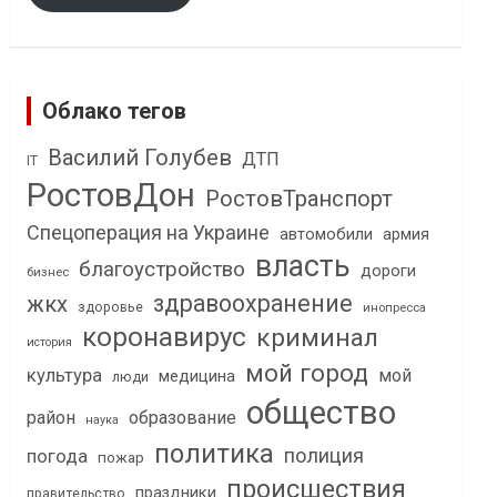
Облако тегов
Василий Голубев
ДТП
IT
РостовДон
РостовТранспорт
Спецоперация на Украине
автомобили
армия
власть
благоустройство
дороги
бизнес
здравоохранение
жкх
здоровье
инопресса
коронавирус
криминал
история
мой город
культура
мой
медицина
люди
общество
район
образование
наука
политика
полиция
погода
пожар
происшествия
праздники
правительство