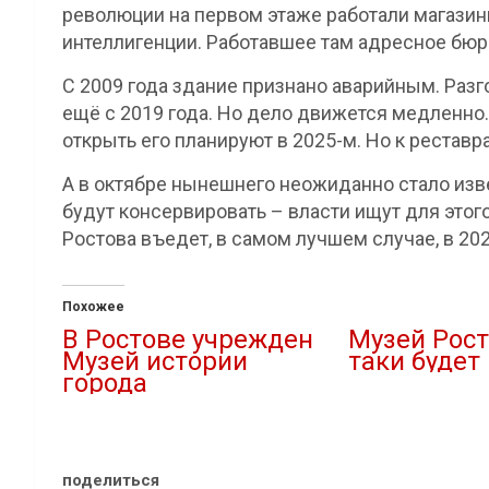
революции на первом этаже работали магазин
интеллигенции. Работавшее там адресное бюр
С 2009 года здание признано аварийным. Разг
ещё с 2019 года. Но дело движется медленно. 
открыть его планируют в 2025-м. Но к реставр
А в октябре нынешнего неожиданно стало изве
будут консервировать – власти ищут для этог
Ростова въедет, в самом лучшем случае, в 202
Похожее
В Ростове учрежден
Музей Рост
Музей истории
таки будет
города
21.06.2021
11.08.2020
В "Власть"
В "Новости"
поделиться