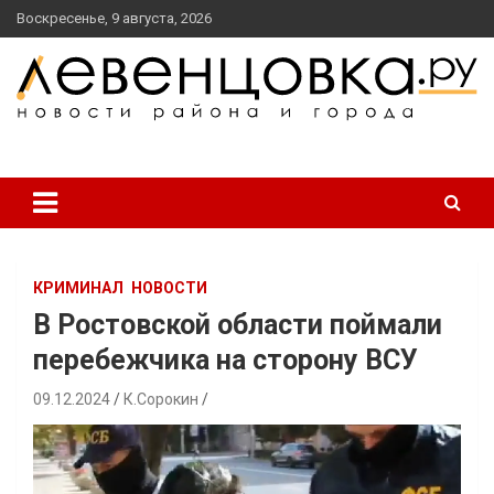
перейти
Воскресенье, 9 августа, 2026
к
содержанию
новости района и города
Левенцовка Ру
КРИМИНАЛ
НОВОСТИ
В Ростовской области поймали
перебежчика на сторону ВСУ
09.12.2024
К.Сорокин