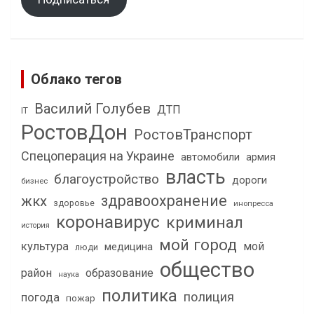
Облако тегов
Василий Голубев
ДТП
IT
РостовДон
РостовТранспорт
Спецоперация на Украине
автомобили
армия
власть
благоустройство
дороги
бизнес
здравоохранение
жкх
здоровье
инопресса
коронавирус
криминал
история
мой город
культура
мой
медицина
люди
общество
район
образование
наука
политика
полиция
погода
пожар