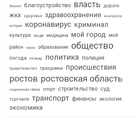
власть
благоустройство
дороги
бизнес
здравоохранение
жкх
здоровье
инопресса
коронавирус
криминал
история
мой город
культура
мой
медицина
люди
общество
район
образование
наука
политика
полиция
погода
пожар
происшествия
праздники
правительство
ростов
ростовская область
строительство
суд
спорт
социальная сфера
транспорт
финансы
экология
торговля
экономика