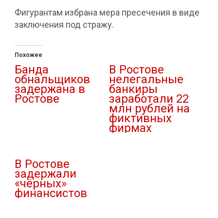
Фигурантам избрана мера пресечения в виде
заключения под стражу.
Похожее
Банда
В Ростове
обнальщиков
нелегальные
задержана в
банкиры
Ростове
заработали 22
млн рублей на
20.03.2022
фиктивных
В "Криминал"
фирмах
26.04.2021
В "Криминал"
В Ростове
задержали
«чёрных»
финансистов
08.06.2025
В "Криминал"