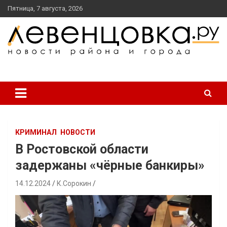
перейти
Пятница, 7 августа, 2026
к
содержанию
новости района и города
Левенцовка Ру
КРИМИНАЛ
НОВОСТИ
В Ростовской области
задержаны «чёрные банкиры»
14.12.2024
К.Сорокин