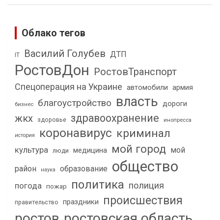
Облако тегов
Василий Голубев
ДТП
IT
РостовДон
РостовТранспорт
Спецоперация на Украине
автомобили
армия
власть
благоустройство
дороги
бизнес
здравоохранение
жкх
здоровье
инопресса
коронавирус
криминал
история
мой город
культура
мой
медицина
люди
общество
район
образование
наука
политика
полиция
погода
пожар
происшествия
праздники
правительство
ростов
ростовская область