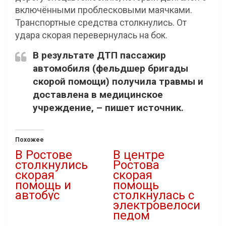
включёнными проблесковыми маячками.
Транспортные средства столкнулись. От
удара скорая перевернулась на бок.
В результате ДТП пассажир
автомобиля (фельдшер бригады
скорой помощи) получила травмы и
доставлена в медицинское
учреждение, – пишет источник.
Похожее
В Ростове
В центре
столкнулись
Ростова
скорая
скорая
помощь и
помощь
автобус
столкнулась с
электровелоси
14.01.2026
педом
В "ДТП"
27.01.2025