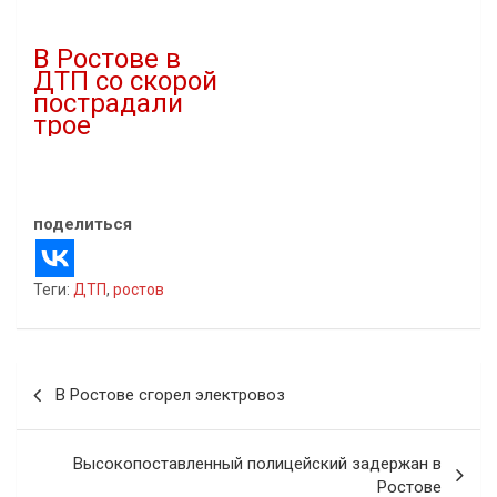
В "ДТП"
В Ростове в
ДТП со скорой
пострадали
трое
30.10.2025
В "ДТП"
поделиться
Теги:
ДТП
,
ростов
Навигация
В Ростове сгорел электровоз
по
записям
Высокопоставленный полицейский задержан в
Ростове