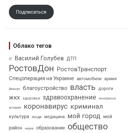
Подписаться
Облако тегов
Василий Голубев
ДТП
IT
РостовДон
РостовТранспорт
Спецоперация на Украине
автомобили
армия
власть
благоустройство
дороги
бизнес
здравоохранение
жкх
здоровье
инопресса
коронавирус
криминал
история
мой город
культура
мой
медицина
люди
общество
район
образование
наука