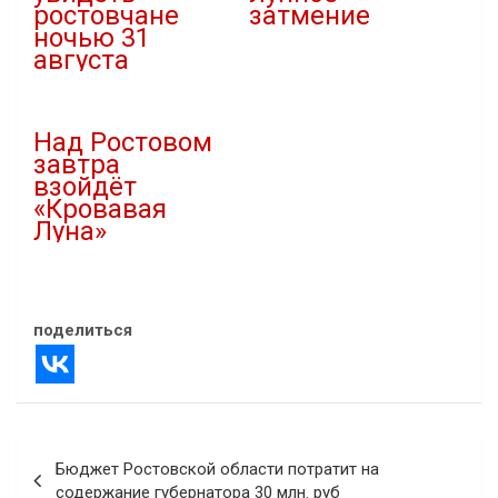
ростовчане
затмение
ночью 31
05.09.2025
августа
В "Новости"
30.08.2023
В "Наука"
Над Ростовом
завтра
взойдёт
«Кровавая
Луна»
02.03.2026
В "Новости"
поделиться
Навигация
Бюджет Ростовской области потратит на
по
содержание губернатора 30 млн. руб