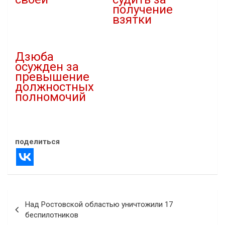
получение
10.03.2021
взятки
В "Власть"
01.11.2022
В "Новости"
Дзюба
осужден за
превышение
должностных
полномочий
04.02.2021
В "Криминал"
поделиться
Навигация
Над Ростовской областью уничтожили 17
по
беспилотников