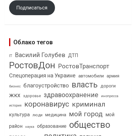
Подписаться
Облако тегов
Василий Голубев
ДТП
IT
РостовДон
РостовТранспорт
Спецоперация на Украине
автомобили
армия
власть
благоустройство
дороги
бизнес
здравоохранение
жкх
здоровье
инопресса
коронавирус
криминал
история
мой город
культура
мой
медицина
люди
общество
район
образование
наука