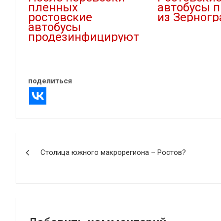
пленных
автобусы п
ростовские
из Зерногр
автобусы
02.02.2022
продезинфицируют
В "Новости"
20.05.2022
В "Новости"
поделиться
Навигация
Столица южного макрорегиона – Ростов?
по
записям