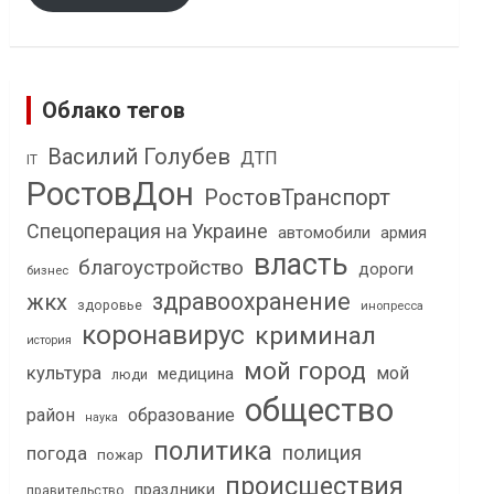
Облако тегов
Василий Голубев
ДТП
IT
РостовДон
РостовТранспорт
Спецоперация на Украине
автомобили
армия
власть
благоустройство
дороги
бизнес
здравоохранение
жкх
здоровье
инопресса
коронавирус
криминал
история
мой город
культура
мой
медицина
люди
общество
район
образование
наука
политика
полиция
погода
пожар
происшествия
праздники
правительство