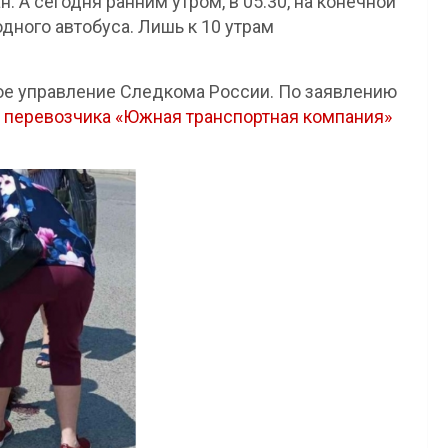
 А сегодня ранним утром, в 05:30, на конечной
дного автобуса. Лишь к 10 утрам
ое управление Следкома России. По заявлению
а перевозчика «Южная транспортная компания»