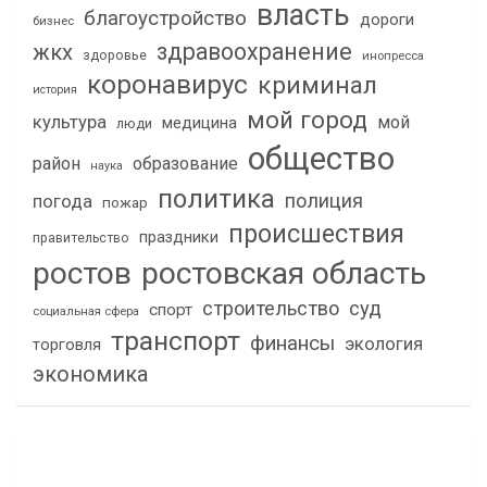
власть
благоустройство
дороги
бизнес
здравоохранение
жкх
здоровье
инопресса
коронавирус
криминал
история
мой город
культура
мой
медицина
люди
общество
район
образование
наука
политика
полиция
погода
пожар
происшествия
праздники
правительство
ростов
ростовская область
строительство
суд
спорт
социальная сфера
транспорт
финансы
экология
торговля
экономика