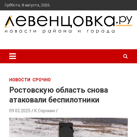
перейти
Суббота, 8 августа, 2026
к
содержанию
новости района и города
Левенцовка Ру
НОВОСТИ
СРОЧНО
Ростовскую область снова
атаковали беспилотники
09.02.2025
К.Сорокин