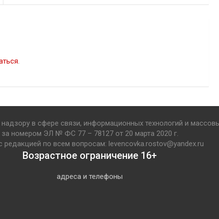
аться
.
надзору в сфере связи, информационных технологий и массов
за номером ЭЛ № ФС 77 – 78127 от 20 марта 2020 г.
с редакцией по всем вопросам: levencovka.rostov@yandex.ru
Возрастное ограничение 16+
адреса и телефоны