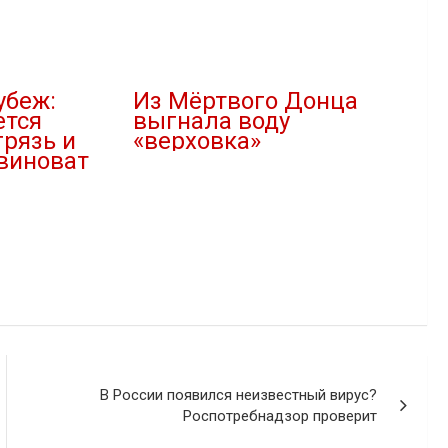
убеж:
Из Мёртвого Донца
ется
выгнала воду
грязь и
«верховка»
 виноват
29.07.2020
В "Новости"
"
В России появился неизвестный вирус?
Роспотребнадзор проверит