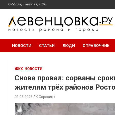
перейти
Суббота, 8 августа, 2026
к
содержанию
новости района и города
Левенцовка Ру
НОВОСТИ
СТАТЬИ
ЛЮДИ
СПРАВОЧНИК
ЖКХ
НОВОСТИ
Снова провал: сорваны срок
жителям трёх районов Рост
01.05.2025
К.Сорокин