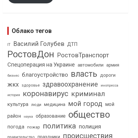
Облако тегов
Василий Голубев
ДТП
IT
РостовДон
РостовТранспорт
Спецоперация на Украине
автомобили
армия
власть
благоустройство
дороги
бизнес
здравоохранение
жкх
здоровье
инопресса
коронавирус
криминал
история
мой город
культура
мой
медицина
люди
общество
район
образование
наука
политика
полиция
погода
пожар
происшествия
праздники
правительство