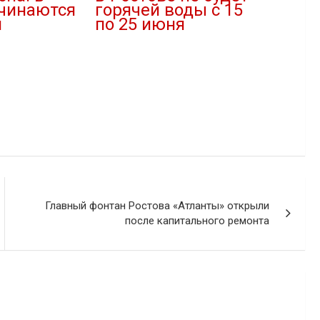
ачинаются
горячей воды с 15
и
по 25 июня
13.06.2020
В "Внимание"
Главный фонтан Ростова «Атланты» открыли
после капитального ремонта