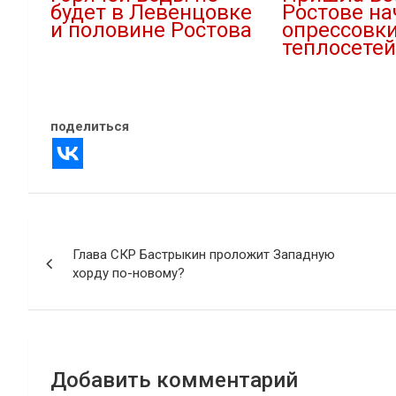
будет в Левенцовке
Ростове н
и половине Ростова
опрессовк
теплосетей
08.05.2021
В "Внимание"
29.03.2024
В "ЖКХ"
поделиться
Навигация
Глава СКР Бастрыкин проложит Западную
по
хорду по-новому?
записям
Добавить комментарий